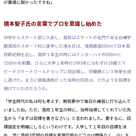
が異様に鋭かったですね」
橋本聖子氏の言葉でプロを意識し始めた
中学からスケート部に入部し、高校はスケートの名門である白樺学
園高校のスポーツ科に進学した清水氏は、浅間選抜500mで日本高
校新記録を出し、高校３年生の時にはインターハイの500mと
1500mを制覇。さらに大学１年時の1993年にはわずか18歳でス
ピードスケートワールドカップに初出場し、初優勝という快挙を成
し遂げた。まさに順風満帆だった当時の同氏は、どのような目標を
掲げていたのだろうか。
「学生時代の私は何も考えず、無我夢中で毎日の練習に打ち込んで
いましたね。ただ、高校１年生の時に、当時指導してくれていた先
生から『まずは目標を書きなさい』と言われました。要するに、目
標設定を明確にしろというわけです。入学して１年目の目標を決
め、次に高校3年間の目標を実現可能かどうかは関係なく、少し大