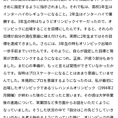
きめに設定するように指示されました。それで私は、高校1年生は
インターハイのレギュラーになること。2年生はインターハイで優
勝する。3年生の時はちょうどオリンピックイヤーだったので、オ
リンピックに出場することを目標にしたんです。すると、それらの
目標が自分の潜在意識に植え付けられ、実際に2年生まではその目
標を達成できました。さらには、3年生の時もオリンピック出場の
一歩手前までいけたんです。そのように、自らが設定した目標と現
実が次第にリンクするようになるにつれ、正直、戸惑う部分もあり
ました。まだ心の準備が、もっと言えば覚悟ができていなかったか
らです。当時はプロスケーターになることはあまり意識していませ
んでした。本格的にプロを意識するようになったのは、私が最初に
出場したオリンピックであるリレハンメルオリンピック（1994年2
月開催）が終わった後のことだったと思います。その頃は大学卒業
後の進路について、実業団など多方面からお話をいただくように
なっていました。そうした状況の中で『自分はこの先どうしていき
たいのか』を考え始めるようになっていた時に、オリンピックの選