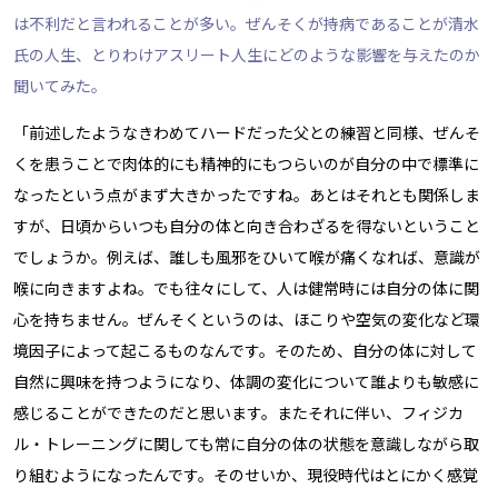
は不利だと言われることが多い。ぜんそくが持病であることが清水
氏の人生、とりわけアスリート人生にどのような影響を与えたのか
聞いてみた。
「前述したようなきわめてハードだった父との練習と同様、ぜんそ
くを患うことで肉体的にも精神的にもつらいのが自分の中で標準に
なったという点がまず大きかったですね。あとはそれとも関係しま
すが、日頃からいつも自分の体と向き合わざるを得ないということ
でしょうか。例えば、誰しも風邪をひいて喉が痛くなれば、意識が
喉に向きますよね。でも往々にして、人は健常時には自分の体に関
心を持ちません。ぜんそくというのは、ほこりや空気の変化など環
境因子によって起こるものなんです。そのため、自分の体に対して
自然に興味を持つようになり、体調の変化について誰よりも敏感に
感じることができたのだと思います。またそれに伴い、フィジカ
ル・トレーニングに関しても常に自分の体の状態を意識しながら取
り組むようになったんです。そのせいか、現役時代はとにかく感覚