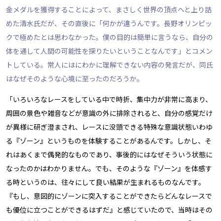
金メダルを獲得することによって、まさしく世界の頂点へと上り詰
めた清水氏だが、その直後に「何かが違うんです。長野オリンピッ
クで極めたとは思わなかった。僕の目的は簡単に言うなら、自分の
体を通して人間の可能性を探りたいということなんです」とコメン
トしている。常人にはにわかに理解できない内容の発言だが、同氏
はなぜそのような心境に至ったのだろうか。
「いろいろなレースをしている中で時折、集中力が非常に高まり、
周囲の景色や雑音などが意識の外に排除されると、自分の感覚だけ
が異様に研ぎ澄まされ、レースに没頭できる特殊な意識状態――いわゆ
る『ゾーン』というものを体験することがあるんです。しかし、そ
れはあくまで偶発的なものであり、事後的にはなぜそういう状態に
なったのかはわかりません。でも、そのような『ゾーン』を体感す
る時というのは、往々にして良い結果が生まれるものなんです。
『もし、意図的にゾーンに突入することができたらどんなレースで
も優位に立つことができるはずだ』と感じていたので、当時はその