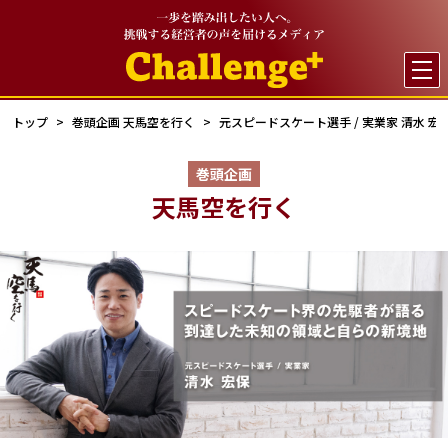

トップ
巻頭企画 天馬空を行く
元スピードスケート選手 / 実業家 清水 宏
巻頭企画
天馬空を行く