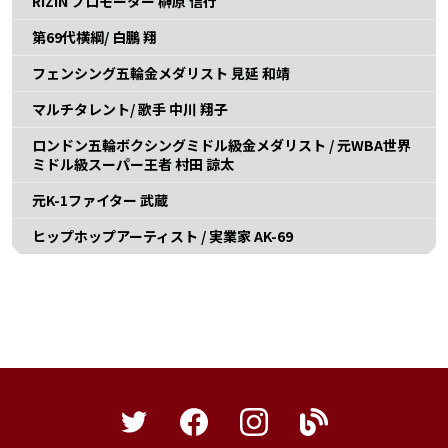
RIZIN プロモーター 榊原 信行
第69代横綱/ 白鵬 翔
フェンシング五輪金メダリスト 見延 和靖
マルチタレント/ 歌手 中川 翔子
ロンドン五輪ボクシングミドル級金メダリスト / 元WBA世界
ミドル級スーパー王者 村田 諒太
元K-1ファイター 武蔵
ヒップホップアーティスト / 実業家 AK-69