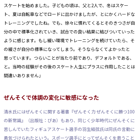
スケートを始めました。子どもの頃は、父と2人で、冬はスケー
ト、夏は自転車などでロードに出かけましたが、とにかくハードな
トレーニングでしたね。でも、徐々に慣れてくるとそのきつさが自
分の中で標準化されていき、試合での良い結果に結びついていった
ように感じます。もし緩い環境でトレーニングを続けていたら、そ
の緩さが自分の標準になってしまう。そうならなくてよかったと
思っています。つらいことが当たり前であり、デフォルトである、
と。当時の経験がその後のスケート人生にプラスに作用したことは
間違いありません」
ぜんそくで体調の変化に敏感になった
清水氏にはぜんそくに関する著書『ぜんそく力 ぜんそくに勝つ100
の新常識』（出版社：ぴあ）もあり、同じく少年時代にぜんそくに
苦しんでいたフィギュアスケート選手の羽生結弦氏は同氏の言動に
勇気づけられたという。スポーツ選手にとってぜんそくを患うこと