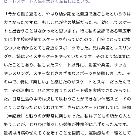
ピードスケート人生を大きく左右したという。
「今から振り返ると、やはり幼少期を北海道で過ごしたというのは
大きかったですね。もしこれが他の地域だったら、幼くしてスケー
トと出合うことはなかったと思います。特に私の故郷である帯広市
では小学校の授業でスケートを行っていたので、自分にとっては物
心ついた頃からとても身近なスポーツでした。兄は柔道とレスリン
グを、姉はアイスホッケーをやっていたんです。そのような環境に
いたこともあり、私もまたスケート以外に、剣道や柔道、サッカー
やレスリング、スキーなどさまざまなスポーツを経験しました。そ
の中で、特に『楽しい』と感じたのがスケートとスキーだったんで
す。その理由は、ひと言で言うとスピード感を実感できたからでし
た。日常生活の中では決して味わうことができない体感スピードの
とりこになったというわけです。さらにスケートに関しては、時間
（＝記録）と戦うのが非常に楽しかった。私は子どもの頃から人と
争うことが、とりわけ荒々しい競争が性格的に苦手だったんです。
最初は持病のぜんそくを治すことを目的に、運動療法の一環として