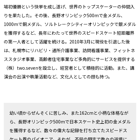
場初優勝という快挙を成し遂げ、世界のトップスケーターの仲間入
りを果たした。その後、長野オリンピック500mで金メダル、
1000mで銅メダル、ソルトレークシティーオリンピックで銀メダル
を獲得するなど、長年にわたって世界のスピードスケート短距離界
の第一人者として活躍を続ける。2010年3月に現役を引退した後
は、札幌市にリハビリ・通所介護事業、訪問看護事業、フィットネ
ススタジオ事業、高齢者住宅事業など多角的にサービスを提供する
（株）two.sevenを設立し、経営者として積極的に活動。また、講
演会の出演や執筆活動など、文化人としての顔も持つ。
幼い頃からぜんそくに苦しみ、また162cmと小柄な体格なが
ら、長野オリンピック500mで日本スケート史上初の金メダル
を獲得するなど、数々の偉大な記録を打ち立てたスピードス
ケート界のパイオニア。それが、不屈の闘志で数々の逆境に