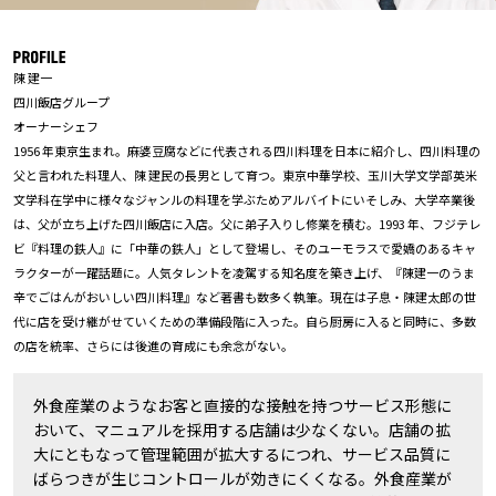
陳 建一
四川飯店グループ
オーナーシェフ
1956 年東京生まれ。麻婆豆腐などに代表される四川料理を日本に紹介し、四川料理の
父と言われた料理人、陳 建民の長男として育つ。東京中華学校、玉川大学文学部英米
文学科在学中に様々なジャンルの料理を学ぶためアルバイトにいそしみ、大学卒業後
は、父が立ち上げた四川飯店に入店。父に弟子入りし修業を積む。1993 年、フジテレ
ビ『料理の鉄人』に「中華の鉄人」として登場し、そのユーモラスで愛嬌のあるキャ
ラクターが一躍話題に。人気タレントを凌駕する知名度を築き上げ、『陳建一のうま
辛でごはんがおいしい四川料理』など著書も数多く執筆。現在は子息・陳建太郎の世
代に店を受け継がせていくための準備段階に入った。自ら厨房に入ると同時に、多数
の店を統率、さらには後進の育成にも余念がない。
外食産業のようなお客と直接的な接触を持つサービス形態に
おいて、マニュアルを採用する店舗は少なくない。店舗の拡
大にともなって管理範囲が拡大するにつれ、サービス品質に
ばらつきが生じコントロールが効きにくくなる。外食産業が