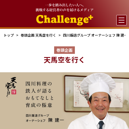

トップ
巻頭企画 天馬空を行く
四川飯店グループ オーナーシェフ 陳 建一
巻頭企画
天馬空を行く