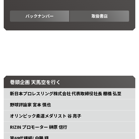
バックナンバー
取扱書店
巻頭企画 天馬空を行く
新日本プロレスリング株式会社 代表取締役社長 棚橋 弘至
野球評論家 宮本 慎也
オリンピック柔道メダリスト 谷 亮子
RIZIN プロモーター 榊原 信行
第69代横綱/ 白鵬 翔