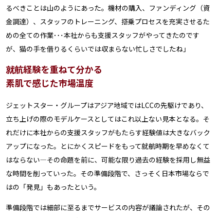
るべきことは山のようにあった。機材の購入、ファンディング（資
金調達）、スタッフのトレーニング、搭乗プロセスを充実させるた
めの全ての作業･･･本社からも支援スタッフがやってきたのです
が、猫の手を借りるくらいでは収まらない忙しさでしたね」
就航経験を重ねて分かる
素肌で感じた市場温度
ジェットスター・グループはアジア地域ではLCCの先駆けであり、
立ち上げの際のモデルケースとしてはこれ以上ない見本となる。そ
れだけに本社からの支援スタッフがもたらす経験値は大きなバック
アップになった。とにかくスピードをもって就航時期を早めなくて
はならない―その命題を前に、可能な限り過去の経験を採用し無益
な時間を削っていった。その準備段階で、さっそく日本市場ならで
はの「発見」もあったという。
準備段階では細部に至るまでサービスの内容が議論されたが、その