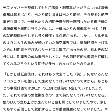
光ファイバーを整備しても利用者数・利用率が上がらなければ減価
償却は募るばかり。当たり前と言えば当たり前だ。そう見ると航空
業界も同じで、一機あたりの初期予算が何十億円もかかる飛行機の
減価償却を早期に行うためには、一機あたりの稼働率を上げ、1日
の就航時間を少しでも多く確保する必要がある。しかし、カルテル
のように大手の独占が続いていた航空業界では、就航時間を上げる
ために利用者を呼び込むサービスに限度があったのだ。鈴木氏の就
任には、別業界の成功事例をもとに、その前時代的な慣習を打破し
てくれるだろうという期待が多分に含まれていたのである。
「しかし就任直後は、それはもう大変でした（笑）。何せいろんな
プロジェクトを並行して進めなくてはいけないのですから。もとも
との事業計画では2012年の12月に就航を予定していました。た
だ、それでは夏の繁忙期を次の年まで待たなくてはいけなくなる。
他のLCCの立ち上げが進んでいる話も耳にしていましたので、少し
でも早く前倒しして就航することが重要課題になっていました。や