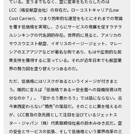
ている。言うまでもなく、空に変革をもたらしたのは
LCC（格安航空会社）の存在だ。ローコストキャリア(Low
Cost Carrier)、つまり効率的な運営をもとにそれまでの常識
を覆す低価格を実現し、さらにサービスの発展を促すラテラ
ルシンキングの代名詞的存在。世界的に見ると、アメリカの
サウスウエスト航空、イギリスのイージージェット、マレー
シアのエアアジアなどが著名な例であり、もはや圧倒的な民
衆支持を獲得するに至っている。それが近年日本でも航空業
界の勢力図を塗り替えつつあるのだ。
ただ、低価格にはリスクがあるというイメージが付きまと
う。端的に言えば「低価格である＝安全面への設備投資は充
分なのか？」。「安かろう悪かろう」では話にならない。古
今東西変わらない“商売”の理屈だ。そのことに異を唱えるの
が、LCC普及の急先鋒として注目を浴びているジェットス
ター・ジャパン（株）代表取締役社長の鈴木みゆき氏だ。空
の安全とサービスの拡張、そして低価格という業界改革の三