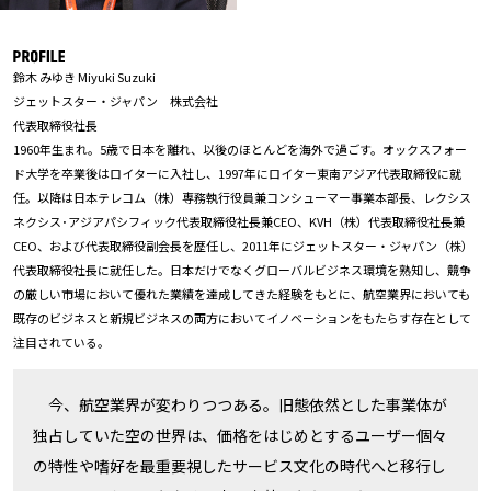
鈴木 みゆき Miyuki Suzuki
ジェットスター・ジャパン 株式会社
代表取締役社長
1960年生まれ。5歳で日本を離れ、以後のほとんどを海外で過ごす。オックスフォー
ド大学を卒業後はロイターに入社し、1997年にロイター東南アジア代表取締役に就
任。以降は日本テレコム（株）専務執行役員兼コンシューマー事業本部長、レクシス
ネクシス･アジアパシフィック代表取締役社長兼CEO、KVH（株）代表取締役社長兼
CEO、および代表取締役副会長を歴任し、2011年にジェットスター・ジャパン（株）
代表取締役社長に就任した。日本だけでなくグローバルビジネス環境を熟知し、競争
の厳しい市場において優れた業績を達成してきた経験をもとに、航空業界においても
既存のビジネスと新規ビジネスの両方においてイノベーションをもたらす存在として
注目されている。
今、航空業界が変わりつつある。旧態依然とした事業体が
独占していた空の世界は、価格をはじめとするユーザー個々
の特性や嗜好を最重要視したサービス文化の時代へと移行し