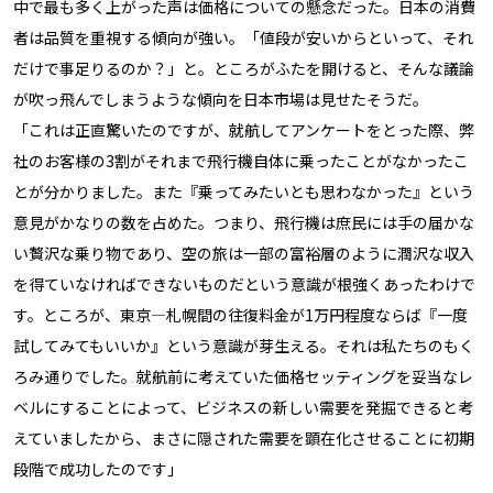
中で最も多く上がった声は価格についての懸念だった。日本の消費
者は品質を重視する傾向が強い。「値段が安いからといって、それ
だけで事足りるのか？」と。ところがふたを開けると、そんな議論
が吹っ飛んでしまうような傾向を日本市場は見せたそうだ。
「これは正直驚いたのですが、就航してアンケートをとった際、弊
社のお客様の3割がそれまで飛行機自体に乗ったことがなかったこ
とが分かりました。また『乗ってみたいとも思わなかった』という
意見がかなりの数を占めた。つまり、飛行機は庶民には手の届かな
い贅沢な乗り物であり、空の旅は一部の富裕層のように潤沢な収入
を得ていなければできないものだという意識が根強くあったわけで
す。ところが、東京―札幌間の往復料金が1万円程度ならば『一度
試してみてもいいか』という意識が芽生える。それは私たちのもく
ろみ通りでした。就航前に考えていた価格セッティングを妥当なレ
ベルにすることによって、ビジネスの新しい需要を発掘できると考
えていましたから、まさに隠された需要を顕在化させることに初期
段階で成功したのです」