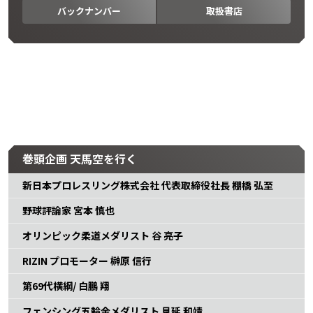
バックナンバー
取扱書店
巻頭企画 天馬空を行く
新日本プロレスリング株式会社 代表取締役社長 棚橋 弘至
野球評論家 宮本 慎也
オリンピック柔道メダリスト 谷 亮子
RIZIN プロモーター 榊原 信行
第69代横綱/ 白鵬 翔
フェンシング五輪金メダリスト 見延 和靖