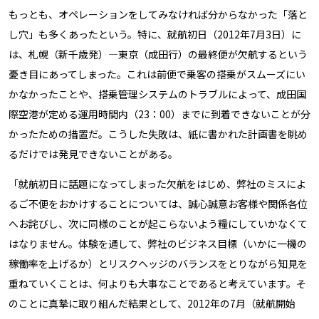
もっとも、オペレーションをしてみなければ分からなかった「落と
し穴」も多くあったという。特に、就航初日（2012年7月3日）に
は、札幌（新千歳発）―東京（成田行）の最終便が欠航するという
憂き目にあってしまった。これは前便で乗客の搭乗がスムーズにい
かなかったことや、搭乗管理システムのトラブルによって、成田国
際空港が定める運用時間内（23：00）までに到着できないことが分
かったための措置だ。こうした失敗は、紙に書かれた計画書を眺め
るだけでは発見できないことがある。
「就航初日に話題になってしまった欠航をはじめ、弊社のミスによ
るご不便をおかけすることについては、誠心誠意お客様や関係各位
へお詫びし、次に同様のことが起こらないよう糧にしていかなくて
はなりません。体験を通して、弊社のビジネス目標（いかに一機の
稼働率を上げるか）とリスクヘッジのバランスをとりながら知見を
重ねていくことは、何よりも大事なことであると考えています。そ
のことに真摯に取り組んだ結果として、2012年の7月（就航開始