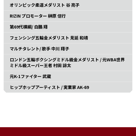
オリンピック柔道メダリスト 谷 亮子
RIZIN プロモーター 榊原 信行
第69代横綱/ 白鵬 翔
フェンシング五輪金メダリスト 見延 和靖
マルチタレント/ 歌手 中川 翔子
ロンドン五輪ボクシングミドル級金メダリスト / 元WBA世界
ミドル級スーパー王者 村田 諒太
元K-1ファイター 武蔵
ヒップホップアーティスト / 実業家 AK-69