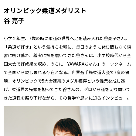
オリンピック柔道メダリスト
谷 亮子
小学２年生、7歳の時に柔道の世界へ足を踏み入れた谷亮子さん。
「柔道が好き」という気持ちを糧に、毎日のように休む間もなく練
習に明け暮れ、着実に技を磨いてきた谷さんは、小学校時代から全
国大会で好成績を収め、のちに「YAWARAちゃん」のニックネーム
で全国から親しまれる存在となる。世界選手権柔道大会で7度の優
勝、オリンピックで5大会連続のメダル獲得という偉業を成し遂
げ、柔道界の先頭を担ってきた谷さんの、ゼロから道を切り開いて
きた道程を掘り下げながら、その哲学や思いに迫るインタビュー。