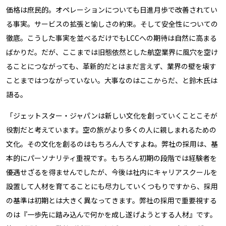
価格は庶民的。オペレーションについても日進月歩で改善されてい
る事実。サービスの拡張と愉しさの約束。そして安全性についての
徹底。こうした事実を並べるだけでもLCCへの期待は自然に高まる
ばかりだ。だが、ここまでは旧態依然とした航空業界に風穴を空け
ることにつながっても、革新的だとはまだ言えず、業界の壁を壊す
ことまではつながっていない。大事なのはここからだ、と鈴木氏は
語る。
「ジェットスター・ジャパンは新しい文化を創っていくことこそが
役割だと考えています。空の旅がより多くの人に親しまれるための
文化。その文化を創るのはもちろん人ですよね。弊社の採用は、基
本的にパーソナリティ重視です。もちろん初期の段階では経験者を
優遇せざるを得ませんでしたが、今後は社内にキャリアスクールを
設置して人材を育てることにも尽力していくつもりですから、採用
の基準は初期とは大きく異なってきます。弊社の採用で重要視する
のは『一歩先に踏み込んで何かを成し遂げようとする人材』です。