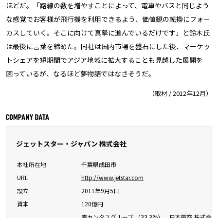
ほどだ。「路線の数を増やすことによって、電車やバスと同じよう
な感覚でお客様が飛行機を利用できるよう、価値観の転換にフォー
カスしていく。そこに向けて真摯に進んでいるだけです」と鈴木氏
は最後に言葉を締めた。同社は国内市場を盤石にした後、マーケッ
トシェアを短期間でアジア地域に拡大することも見越した展開を
図っているが、なるほど夢物語ではなさそうだ。
（取材 / 2012年12月）
ジェットスター・ジャパン 株式会社
本社所在地
千葉県成田市
URL
http://www.jetstar.com
設立
2011年9月5日
資本
120億円
豪カンタスグループ （33.3%）、日本航空 株式会社 