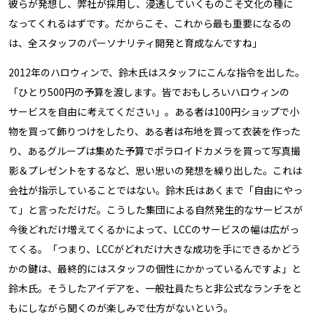
彼らが発想し、弊社が採用し、浸透していくものこそ文化の種に
なってくれるはずです。だからこそ、これから最も重要になるの
は、全スタッフのパーソナリティ開発と育成なんですね」
2012年のハロウィンで、鈴木氏はスタッフにこんな指令を出した。
「ひとり500円の予算を渡します。皆でおもしろいハロウィンの
サービスを自由に考えてください」。ある者は100円ショップで小
物を買って飾りつけをしたり、ある者は布地を買って衣装を作った
り、あるグループは集めた予算でポラロイドカメラを買って写真撮
影＆プレゼントをするなど、思い思いの発想を繰り出した。これは
会社が指示していることではない。鈴木氏はあくまで「自由にやっ
て」と言っただけだ。こうした集団による自然発生的なサービスが
今後どれだけ増えてくるかによって、LCCのサービスの幅は広がっ
てくる。「つまり、LCCがどれだけ大きな成功を手にできるかどう
かの鍵は、最終的にはスタッフの個性にかかっているんですよ」と
鈴木氏。そうしたアイデアを、一般社員たちと非公式なランチをと
もにしながら聞くのが楽しみで仕方がないという。