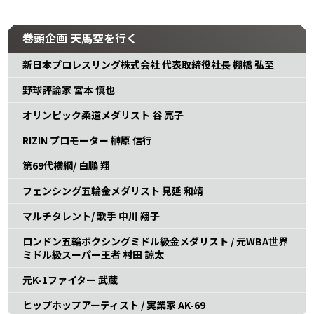
巻頭企画 天馬空を行く
新日本プロレスリング株式会社 代表取締役社長 棚橋 弘至
野球評論家 宮本 慎也
オリンピック柔道メダリスト 谷 亮子
RIZIN プロモーター 榊原 信行
第69代横綱/ 白鵬 翔
フェンシング五輪金メダリスト 見延 和靖
マルチタレント/ 歌手 中川 翔子
ロンドン五輪ボクシングミドル級金メダリスト / 元WBA世界
ミドル級スーパー王者 村田 諒太
元K-1ファイター 武蔵
ヒップホップアーティスト / 実業家 AK-69