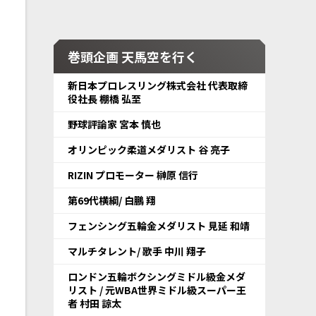
巻頭企画 天馬空を行く
新日本プロレスリング株式会社 代表取締
役社長 棚橋 弘至
野球評論家 宮本 慎也
オリンピック柔道メダリスト 谷 亮子
RIZIN プロモーター 榊原 信行
第69代横綱/ 白鵬 翔
フェンシング五輪金メダリスト 見延 和靖
マルチタレント/ 歌手 中川 翔子
ロンドン五輪ボクシングミドル級金メダ
リスト / 元WBA世界ミドル級スーパー王
者 村田 諒太