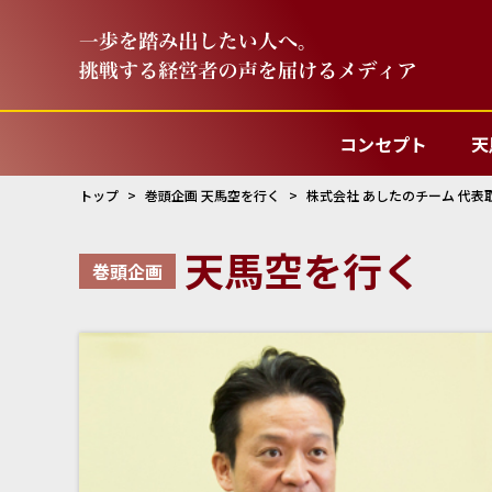
コンセプト
天
トップ
巻頭企画 天馬空を行く
株式会社 あしたのチーム 代表
天馬空を行く
巻頭企画