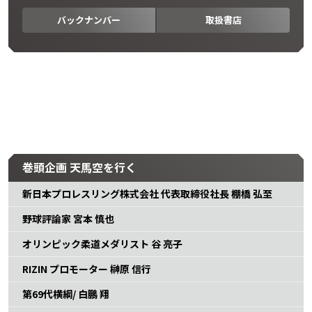
バックナンバー
取扱書店
巻頭企画 天馬空を行く
新日本プロレスリング株式会社 代表取締役社長 棚橋 弘至
野球評論家 宮本 慎也
オリンピック柔道メダリスト 谷 亮子
RIZIN プロモーター 榊原 信行
第69代横綱/ 白鵬 翔