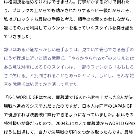
は格闘技を極めなければできません。打撃がかするだけで倒れた
り、ブロックの上からでも効かされたりするヘビー級だからこそ、
私はブロックすら最後の手段と考え、相手の攻撃をかわしながら、
逆にその力を利用してカウンターを狙っていくスタイルを突き詰め
ていきました」
勢いはあるが危なっかしい選手よりは、見ていて安心できる選手の
ほうが理想に近いと語る武蔵氏。“やるかやられるか”のスリルとは
ある意味対極にあるそのスタイルは、一部のファンから「おもしろ
さに欠ける」と批判されることもあったという。しかし、そんな雑
音を武蔵氏は結果でかき消して見せた。
「K-1 WORLD GPは本来、開幕戦で16人から勝ち上がった8人が決
勝戦へ進めるシステムだったのですが、日本人は同年のJAPAN GP
で優勝すれば決勝戦に直行できるようになっていました。私はその
特別扱いが嫌だったので、2004年はあえて開幕戦からWORLD GPの
ほうに出場して、自力で決勝戦の切符をつかみ取ったんです。最終