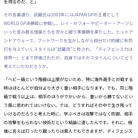
を得るのだ、と」
その言葉通り、武蔵氏は2003年にはJAPAN GPの王者として
WORLD GP決勝戦に参戦し、レイ・セフォーやピーター・アーツと
いった並み居る強豪たちを次々と破り準優勝を果たした。ヒットア
ンドアウェーで、フットワークを生かしながら自分だけ的確に有効
打を与えていくスタイルは“武蔵流”と称され、「ディフェンス力は
世界一」とまで評価されたが、自身ではそのスタイルについてどう
考えていたのだろうか。
「ヘビー級という階級は上限がないため、特に海外選手と対戦する
時はほとんどが自分より大きく重い相手になります。でも、同じ階
級で戦う以上は、相手のほうがでかいから、重いから勝てないとい
う風に思われてはいけない。では、どうすればその中で生き残って
いけるのだろうと考えた時に、学ぶべきは攻撃ではなく防御、相手
の攻撃をもらわない技術だという結論に達したんです。それに、極
端に言えば打ったり蹴ったりは素人でもできますが、ディフェンス