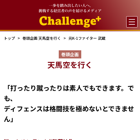

トップ
巻頭企画 天馬空を行く
元K-1ファイター 武蔵
巻頭企画
天馬空を行く
「打ったり蹴ったりは素人でもできます。で
も、
ディフェンスは格闘技を極めないとできませ
ん」