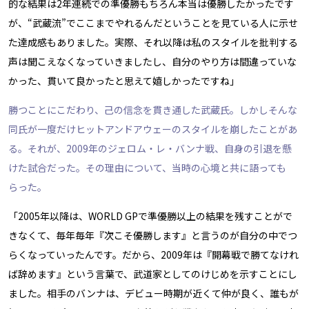
的な結果は2年連続での準優勝――もちろん本当は優勝したかったです
が、“武蔵流”でここまでやれるんだということを見ている人に示せ
た達成感もありました。実際、それ以降は私のスタイルを批判する
声は聞こえなくなっていきましたし、自分のやり方は間違っていな
かった、貫いて良かったと思えて嬉しかったですね」
勝つことにこだわり、己の信念を貫き通した武蔵氏。しかしそんな
同氏が一度だけヒットアンドアウェーのスタイルを崩したことがあ
る。それが、2009年のジェロム・レ・バンナ戦、自身の引退を懸
けた試合だった。その理由について、当時の心境と共に語っても
らった。
「2005年以降は、WORLD GPで準優勝以上の結果を残すことがで
きなくて、毎年毎年『次こそ優勝します』と言うのが自分の中でつ
らくなっていったんです。だから、2009年は『開幕戦で勝てなけれ
ば辞めます』という言葉で、武道家としてのけじめを示すことにし
ました。相手のバンナは、デビュー時期が近くて仲が良く、誰もが