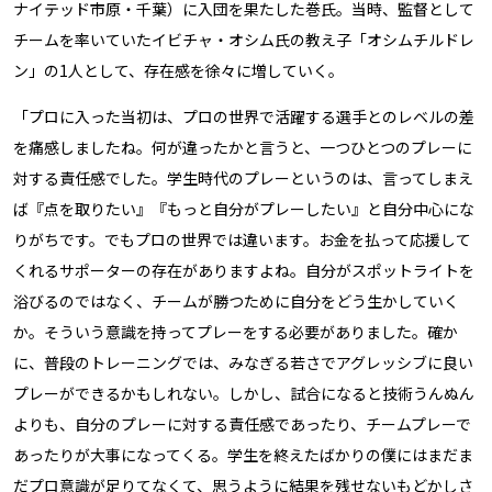
ナイテッド市原・千葉）に入団を果たした巻氏。当時、監督として
チームを率いていたイビチャ・オシム氏の教え子「オシムチルドレ
ン」の1人として、存在感を徐々に増していく。
「プロに入った当初は、プロの世界で活躍する選手とのレベルの差
を痛感しましたね。何が違ったかと言うと、一つひとつのプレーに
対する責任感でした。学生時代のプレーというのは、言ってしまえ
ば『点を取りたい』『もっと自分がプレーしたい』と自分中心にな
りがちです。でもプロの世界では違います。お金を払って応援して
くれるサポーターの存在がありますよね。自分がスポットライトを
浴びるのではなく、チームが勝つために自分をどう生かしていく
か。そういう意識を持ってプレーをする必要がありました。確か
に、普段のトレーニングでは、みなぎる若さでアグレッシブに良い
プレーができるかもしれない。しかし、試合になると技術うんぬん
よりも、自分のプレーに対する責任感であったり、チームプレーで
あったりが大事になってくる。学生を終えたばかりの僕にはまだま
だプロ意識が足りてなくて、思うように結果を残せないもどかしさ