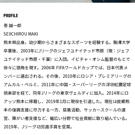
巻 誠一郎
SEIICHIROU MAKI
熊本県出身。幼少期からさまざまなスポーツを経験する。駒澤大学
卒業後、2003年にJリーグのジェフユナイテッド市原（現：ジェフ
ユナイテッド市原・千葉）に入団。イビチャ・オシム監督のもとで
徐々に頭角を現す。2006年 FIFAワールドカップでは、日本代表メ
ンバーに選出される。その後、2010年にロシア・プレミアリーグの
アムカル・ペルミ、2011年に中国・スーパーリーグの深圳紅鑽足球
倶楽部を経て、同年Jリーグの東京ヴェルディに加入。2014年にロ
アッソ熊本に移籍し、2019年1月に現役を引退した。現在は故郷熊
本の復興支援に尽力する一方、慈善活動、サッカースクールの運
営、障がい者支援など、幅広い分野で社会貢献に取り組んでいる。
2019年、Jリーグ功労選手賞を受賞。