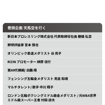
巻頭企画 天馬空を行く
新日本プロレスリング株式会社 代表取締役社長 棚橋 弘至
野球評論家 宮本 慎也
オリンピック柔道メダリスト 谷 亮子
RIZIN プロモーター 榊原 信行
第69代横綱/ 白鵬 翔
フェンシング五輪金メダリスト 見延 和靖
マルチタレント/ 歌手 中川 翔子
ロンドン五輪ボクシングミドル級金メダリスト / 元WBA世界
ミドル級スーパー王者 村田 諒太