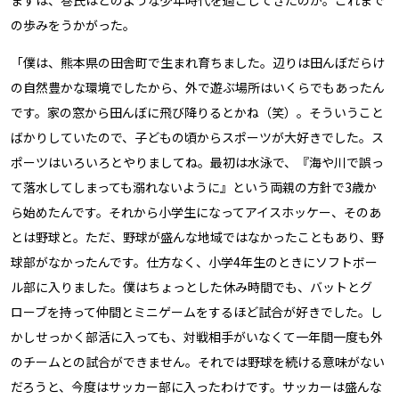
の歩みをうかがった。
「僕は、熊本県の田舎町で生まれ育ちました。辺りは田んぼだらけ
の自然豊かな環境でしたから、外で遊ぶ場所はいくらでもあったん
です。家の窓から田んぼに飛び降りるとかね（笑）。そういうこと
ばかりしていたので、子どもの頃からスポーツが大好きでした。ス
ポーツはいろいろとやりましてね。最初は水泳で、『海や川で誤っ
て落水してしまっても溺れないように』という両親の方針で3歳か
ら始めたんです。それから小学生になってアイスホッケー、そのあ
とは野球と。ただ、野球が盛んな地域ではなかったこともあり、野
球部がなかったんです。仕方なく、小学4年生のときにソフトボー
ル部に入りました。僕はちょっとした休み時間でも、バットとグ
ローブを持って仲間とミニゲームをするほど試合が好きでした。し
かしせっかく部活に入っても、対戦相手がいなくて一年間一度も外
のチームとの試合ができません。それでは野球を続ける意味がない
だろうと、今度はサッカー部に入ったわけです。サッカーは盛んな