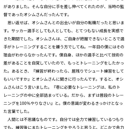
がありました。そんな自分に手を差し伸べてくれたのが、当時の監
督であったオシムさんだったんです。
思い返せば、オシムさんとの出会いが自分の転機だったと思いま
す。サッカー選手としても人としても、とてつもない成長を実感で
きた期間でした。オシムさんは、ご自身が把握できないところで選
手がトレーニングすることを嫌う方でしてね。一年目の僕にはその
理由がわからなかったんです。僕自身、ほかの選手と比べて技術の
差があることを自覚していたので、もっとトレーニングをしたかっ
た。あるとき、『練習が終わったら、居残りでシュート練習をして
もいいですか』とオシムさんに聞きに行ったんです。すると、オシ
ムさんはこう言いました。『巻に必要なトレーニングは、私のト
レーニングの中に全部詰まっている。だから、まずは普段のトレー
ニングを100％やりなさい』と。僕の意識が変わるきっかけとなっ
た言葉でした。
人間とは不思議なものです。自分では全力で練習しているつもり
でも、練習後にまたトレーニングをやろうと思うと、どこかで余力