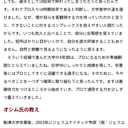
しても、選手としては短命で終わってしまうだろうと思ったんで
す。それでプロ入りは時期尚早であると判断し、大学進学の道を選
びました。なぜ、僕が自らを客観視する力を持っていたのかと言う
と、できないことに対するコンプレックスを抱えやすい人間だった
からです。いつも他人と比べることで、自分に劣等感を覚えていま
した。短所ばかりに目がいくので、自分を過大評価することもあり
ません。自然と俯瞰で見るようになったように思えます。
そういう経緯で進んだ大学の4年間は、プロになるための準備期
間ととらえていましたね。在学中にしっかりと成績を残して、卒業
後にはプロとしてすぐに活躍できる選手になる。そのために、今や
るべきことを一つずつ確実に取り組もうと思ったんです。まずは基
礎体力をつけるところから始めていき、プロで通用する力を少しず
つ蓄えていきました」
オシム氏の教え
駒澤大学卒業後、2003年にジェフユナイテッド市原（現：ジェフユ