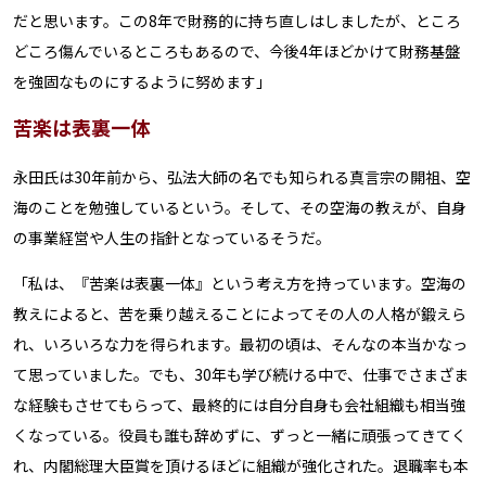
だと思います。この8年で財務的に持ち直しはしましたが、ところ
どころ傷んでいるところもあるので、今後4年ほどかけて財務基盤
を強固なものにするように努めます」
苦楽は表裏一体
永田氏は30年前から、弘法大師の名でも知られる真言宗の開祖、空
海のことを勉強しているという。そして、その空海の教えが、自身
の事業経営や人生の指針となっているそうだ。
「私は、『苦楽は表裏一体』という考え方を持っています。空海の
教えによると、苦を乗り越えることによってその人の人格が鍛えら
れ、いろいろな力を得られます。最初の頃は、そんなの本当かなっ
て思っていました。でも、30年も学び続ける中で、仕事でさまざま
な経験もさせてもらって、最終的には自分自身も会社組織も相当強
くなっている。役員も誰も辞めずに、ずっと一緒に頑張ってきてく
れ、内閣総理大臣賞を頂けるほどに組織が強化された。退職率も本