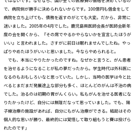
ではないです。なぜなら、国が全ての医療費の価格を決めているの
で、病院側が勝手に決められないからです。100億円も借金をして
病院を立ち上げても、債務を返すのがとても大変。だから、非常に
迷いました。2005年の4月でした。鹿児島県医師会長が医師会新年
度の会を開くから、『その席でやるかやらないかを宣言したほうが
いい』と言われました。さすがに前日は眠れませんでしたね。やっ
ぱりやめたほうがいいと思いました。今ならやめられると。
でも、本当にやりたかったのですね。なぜかと言うと、がん患者
を治せるようになることが私の夢だったから。学生時代は外科医に
なるのもおもしろいなと思っていた。しかし、当時の医学は今と比
べるとまだまだ発展途上な部分も多く、ほとんどのがんは不治の病
でした。治るのは初期の胃がんくらい。私もがんを治せる医者にな
りたかったけど、自分には無理だなって思っていました。でも、陽
子線治療の施設があれば、自分にもがん治療ができる。結局はその
個人的な思いが勝り、最終的には覚悟して取り組もうと賽は投げら
れたのです」