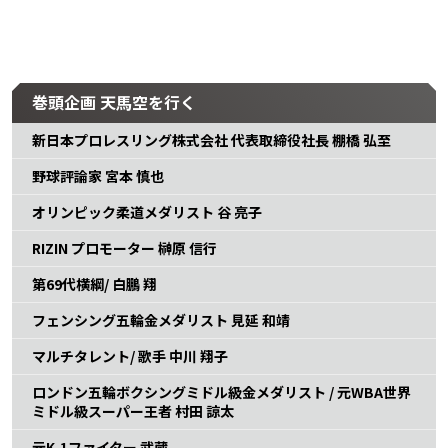
巻頭企画 天馬空を行く
新日本プロレスリング株式会社 代表取締役社長 棚橋 弘至
野球評論家 宮本 慎也
オリンピック柔道メダリスト 谷 亮子
RIZIN プロモーター 榊原 信行
第69代横綱/ 白鵬 翔
フェンシング五輪金メダリスト 見延 和靖
マルチタレント/ 歌手 中川 翔子
ロンドン五輪ボクシングミドル級金メダリスト / 元WBA世界
ミドル級スーパー王者 村田 諒太
元K-1ファイター 武蔵