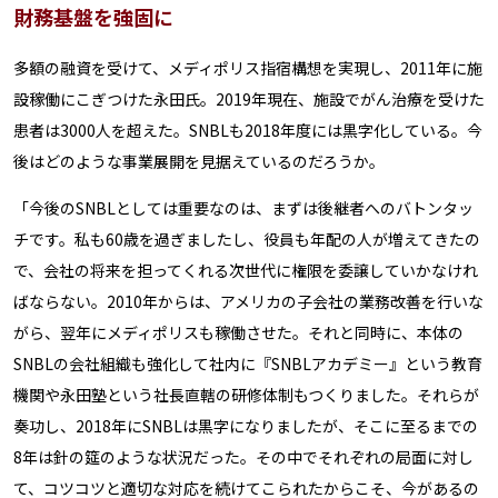
財務基盤を強固に
多額の融資を受けて、メディポリス指宿構想を実現し、2011年に施
設稼働にこぎつけた永田氏。2019年現在、施設でがん治療を受けた
患者は3000人を超えた。SNBLも2018年度には黒字化している。今
後はどのような事業展開を見据えているのだろうか。
「今後のSNBLとしては重要なのは、まずは後継者へのバトンタッ
チです。私も60歳を過ぎましたし、役員も年配の人が増えてきたの
で、会社の将来を担ってくれる次世代に権限を委譲していかなけれ
ばならない。2010年からは、アメリカの子会社の業務改善を行いな
がら、翌年にメディポリスも稼働させた。それと同時に、本体の
SNBLの会社組織も強化して社内に『SNBLアカデミー』という教育
機関や永田塾という社長直轄の研修体制もつくりました。それらが
奏功し、2018年にSNBLは黒字になりましたが、そこに至るまでの
8年は針の筵のような状況だった。その中でそれぞれの局面に対し
て、コツコツと適切な対応を続けてこられたからこそ、今があるの