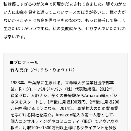
私は優しすぎるのが欠点で何度かだまされてきました。稼ぐ力がな
い人にお金を貸すと返ってこないケースのほうが多いし、稼ぐ力が
ないからこそ人はお金を借りるものなので、もっと警戒して厳しく
生きたほうがいいですね。私の失敗談から、ぜひ学んでいただけれ
ば幸いです。
■プロフィール
竹内 亮介（たけうち・りょうすけ）
1983年、千葉県に生まれる。立命館大学産業社会学部卒
業。R・グローバルジャパン（株）代表取締役。2012年、
資金ゼロ、人脈ナシ、全くの未経験からAmazon輸入ビジ
ネスをスタートし、1年後に月収100万円、2年後に月収200
万円を稼げるようになる。2014年、事業拡大のため貿易業
を手がける同社を設立。Amazon輸入の第一人者として、
個人コンサルティングやコミュニティ（IBC）でノウハウを
教え、月収100～1500万円以上稼げるクライアントを多数