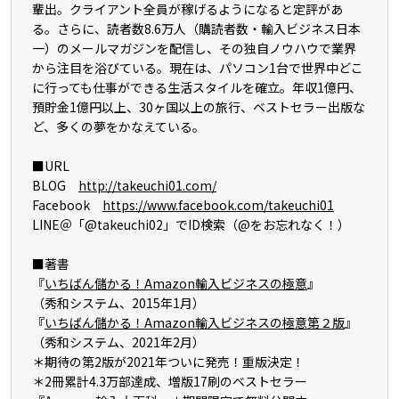
輩出。クライアント全員が稼げるようになると定評があ
る。さらに、読者数8.6万人（購読者数・輸入ビジネス日本
一）のメールマガジンを配信し、その独自ノウハウで業界
から注目を浴びている。現在は、パソコン1台で世界中どこ
に行っても仕事ができる生活スタイルを確立。年収1億円、
預貯金1億円以上、30ヶ国以上の旅行、ベストセラー出版な
ど、多くの夢をかなえている。
■URL
BLOG
http://takeuchi01.com/
Facebook
https://www.facebook.com/takeuchi01
LINE＠「@takeuchi02」でID検索（@をお忘れなく！）
■著書
『
いちばん儲かる！Amazon輸入ビジネスの極意
』
（秀和システム、2015年1月）
『
いちばん儲かる！Amazon輸入ビジネスの極意第２版
』
（秀和システム、2021年2月）
＊期待の第2版が2021年ついに発売！重版決定！
＊2冊累計4.3万部達成、増版17刷のベストセラー