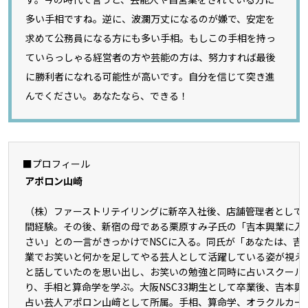
多い手相ですね。逆に、波瀾万丈になるのが嫌で、安定を
求めて公務員になる方にも多い手相。もしこの手相を持っ
ていらっしゃる経営者の方や芸能の方は、努力すれば最後
に勝利者になれる可能性が高いです。自分を信じて突き進
んでください。あなたなら、できる！
■プロフィール
アポロン山崎
（株）ファーストリテイリングに新卒入社後、店舗管理者として
間経験。その後、新宿の母である栗原すみ子氏の「吉本興業に入
さい」との一言がきっかけでNSCに入る。同氏が「あなたは、吉
業でお笑いと何かを足してやる芸人として活躍している姿が視え
と話していたのを思い出し、お笑いの勉強と同時に占いスクール
り、手相と算命学を学ぶ。大阪NSC33期生として卒業後、吉本興
占い芸人アポロン山﨑として所属。手相、算命学、オラクルカー