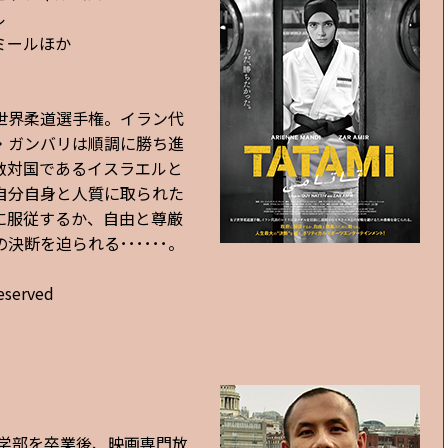
ル
ミールほか
世界柔道選手権。イラン代
・ガンバリは順調に勝ち進
敵対国であるイスラエルと
自分自身と人質に取られた
に服従するか、自由と尊厳
断を迫られる･･････。
eserved
済学部を卒業後、映画専門放