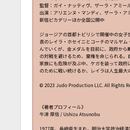
監督：ガイ・ナッティヴ、ザーラ・アミー
出演：アリエンヌ・マンディ、ザーラ・ア
新宿ピカデリーほか全国公開中
ジョージアの首都トビリシで開催中の女子
表のレイラ・ホセイニとコーチのマルヤム
んでいくが、金メダルを目前に、政府から
の対戦を避けるため、棄権を命じられる。
家族にも危険が及ぶ中、ケガを装って政府
のために戦い続けるか、レイラは人生最大の決
© 2023 Judo Production LLC. All Rights R
《著者プロフィール》
牛津 厚信 / Ushizu Atsunobu
1977年、長崎県生まれ。明治大学政治経