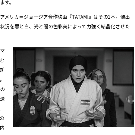
ます。
メリカ＝ジョージア合作映画『TATAMI』はその1本。傑出
状況を黒と白、光と闇の色彩美によって力強く結晶化させた
マ
む
ぎ
。
の
送
、
の
内