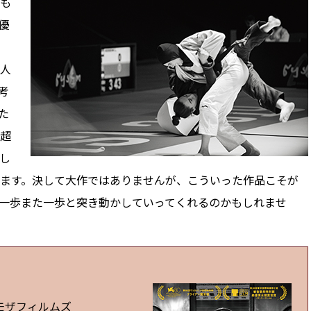
も
優
人
考
た
超
し
ます。決して大作ではありませんが、こういった作品こそが
一歩また一歩と突き動かしていってくれるのかもしれませ
ミモザフィルムズ