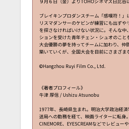
９月６日（金）よりTOHOシネマズ日比谷
ブレイキンプロダンスチーム「感嘆符！」
リスマダンサーのケビンが練習にも出ずや
を探さなければいけない状況に。そんな中
ションを受けた青年チェン・シュオのこと
大会優勝の夢を持ってチームに加わり、仲
築いていくが、全国大会を目前にさまざま
©Hangzhou Ruyi Film Co., Ltd.
《著者プロフィール》
牛津 厚信 / Ushizu Atsunobu
1977年、長崎県生まれ。明治大学政治経
送局への勤務を経て、映画ライターに転身。
CINEMORE、EYESCREAMなどでレビ