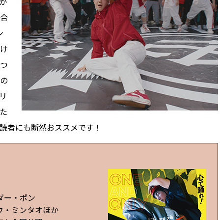
が
合
ン
け
つ
の
リ
た
読者にも断然おススメです！
ダー・ポン
ウ・ミンタオほか