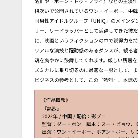
名』や『ボーン・トゥ・フライ』などの主演作
相次いで公開されているワン・イーボー。中韓
同男性アイドルグループ「UNIQ」のメインダ
サー、リードラッパーとして活躍してきた彼だ
に、映画というフィクションの中で説得力を持
リアルな演技と躍動感のあるダンスが、観る者
魂を爽やかに鼓舞してくれます。厳しい残暑を
ズミカルに乗り切るのに最適な一服として、ま
ビジネスの参考として、この『熱烈』、本誌の
《作品情報》
『熱烈』
2023年 / 中国 / 配給：彩プロ
監督：ダー・ポン 脚本：スー・ビョウ、
出演：ワン・イーボー、ホアン・ボー、リ