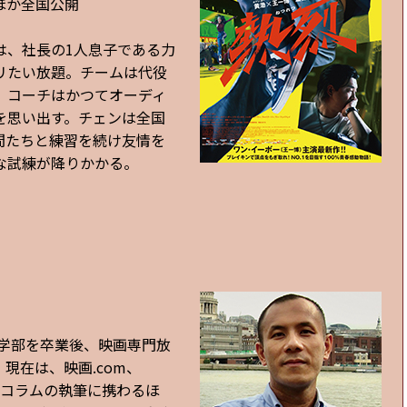
ほか全国公開
は、社長の1人息子である力
リたい放題。チームは代役
、コーチはかつてオーディ
を思い出す。チェンは全国
間たちと練習を続け友情を
な試練が降りかかる。
済学部を卒業後、映画専門放
現在は、映画.com、
ューやコラムの執筆に携わるほ