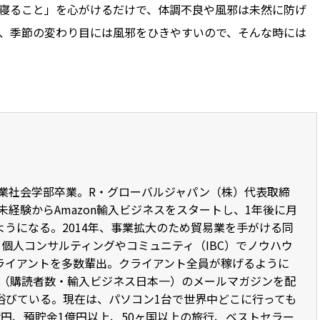
寝ること」を心がけるだけで、体調不良や風邪は未然に防げ
、季節の変わり目には風邪をひきやすいので、そんな時には
産業社会学部卒業。R・グローバルジャパン（株）代表取締
未経験からAmazon輸入ビジネスをスタートし、1年後に月
るようになる。2014年、事業拡大のため貿易業を手がける同
、個人コンサルティングやコミュニティ（IBC）でノウハウ
るクライアントを多数輩出。クライアント全員が稼げるように
人（購読者数・輸入ビジネス日本一）のメールマガジンを配
浴びている。現在は、パソコン1台で世界中どこに行っても
円、預貯金1億円以上、50ヶ国以上の旅行、ベストセラー