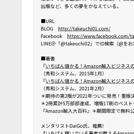
出版など、多くの夢をかなえている。
■URL
BLOG
http://takeuchi01.com/
Facebook
https://www.facebook.com/t
LINE＠「@takeuchi02」でID検索（@
■著書
『
いちばん儲かる！Amazon輸入ビジネス
（秀和システム、2015年1月）
『
いちばん儲かる！Amazon輸入ビジネス
（秀和システム、2021年2月）
＊期待の第2版が2021年ついに発売！重版
＊2冊累計5万部部達成、増版17刷のベスト
『Amazon輸入大百科』＊期間限定で無
メンタリストDaiGo氏、推薦!
【いちばん稼いでいる著者が教えるAmaz