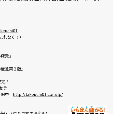
akeuchi01
をお忘れなく！）
の極意
』
の極意第２版
』
決定！
セラー
料公開中
http://takeuchi01.com/lp/
on輸入ノウハウ本の決定版】