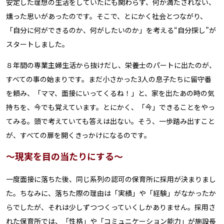
安定した理想の生活をしていたにも関わらず、何か満たされない、
燻った思いがあったのです。そこで、とにかく社会とつながり、
「自分に何ができるのか、何がしたいのか」を考える“自分探し”が
スタートしました。
８年間の専業主婦生活から抜けだし、栄養士のパートに出たのが、
すべての事の始まりです。まだ小さかった3人の息子たちに留守番
を頼み、「ママ、面接にいってくるね！」と、家を出たあの時の気
持ちを、今でも覚えています。とにかく、「今」できることをやっ
てみる。頭で考えていても答えは出ない。そう、一歩踏み出すこと
が、すべての扉を開くきっかけになるのです。
～現実を目の当たりにする～
一度面接に落ちた後、同じ系列の認可の保育所に採用が決まりまし
た。ちなみに、落ちた際の理由は「実績」や「経験」がなかったか
らでしたが、それは少しずつつくっていくしかありません。採用さ
れた保育所では、「性格」や「コミュニケーション能力」が施設長