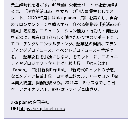
業主婦時代を過ごす。40歳前に栄養士パートで社会復帰す
ると、「漢方美活club」を立ち上げ個人事業主としてス
タート。2020年7月にはuka planet（同）を設立し、自身
のサロンマンションを購入する。食べる薬膳茶【美活eat薬
膳茶】考案者。コミュニケーション能力・行動力・発信力
を武器に、現在は自分らしく働きたい女性のサポートとし
てコーチングやコンサルティング、起業塾の開講、ブラン
ディングプロデュース、イベントプロデュースを手がけ
る。「起業女性を孤独にしない」をモットーに、コミュニ
ティやプロジェクト立ち上げ経験多数。『婦人公論』
『anan』『朝日新聞Degital』『新時代のヒットの予感』
などメディア掲載多数。日本橋三越カルチャーサロン「根
本美人講座」開催経験あり。2021年「ミセスなでしこ日
本」ファイナリスト。趣味はドライブと山登り。
uka planet 合同会社
URL
https://ukaplanet.com/