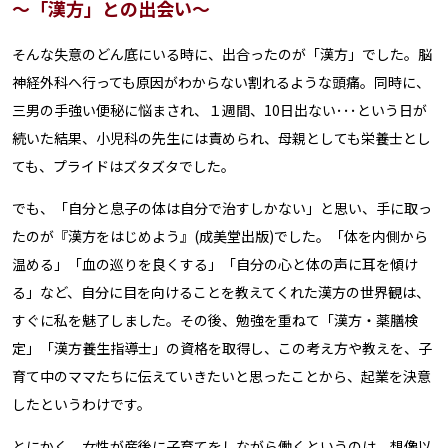
～「漢方」との出会い～
そんな失意のどん底にいる時に、出合ったのが「漢方」でした。脳
神経外科へ行っても原因がわからない割れるような頭痛。同時に、
三男の手強い便秘に悩まされ、１週間、10日出ない･･･という日が
続いた結果、小児科の先生には責められ、母親としても栄養士とし
ても、プライドはズタズタでした。
でも、「自分と息子の体は自分で治すしかない」と思い、手に取っ
たのが『漢方をはじめよう』(成美堂出版)でした。「体を内側から
温める」「血の巡りを良くする」「自分の心と体の声に耳を傾け
る」など、自分に目を向けることを教えてくれた漢方の世界観は、
すぐに私を魅了しました。その後、勉強を重ねて「漢方・薬膳検
定」「漢方養生指導士」の資格を取得し、この考え方や教えを、子
育て中のママたちに伝えていきたいと思ったことから、起業を決意
したというわけです。
とにかく、女性が産後に子育てをしながら働くというのは、想像以