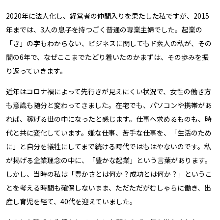
2020年に法人化し、経営者の仲間入りを果たした私ですが、2015
年までは、3人の息子を持つごく普通の専業主婦でした。起業の
「き」の字もわからない、ビジネスに関してもド素人の私が、その
間の6年で、なぜここまでたどり着いたのか――まずは、その歩みを振
り返っていきます。
近年はコロナ禍によって先行きが見えにくい状況で、女性の働き方
も意識も随分と変わってきました。在宅でも、パソコンや携帯があ
れば、稼げる世の中になったと感じます。仕事へ求めるものも、時
代と共に変化しています。嫌な仕事、苦手な仕事を、「生活のため
に」と自分を犠牲にしてまで続ける時代ではもはやないのです。私
が掲げる企業理念の中に、「豊かな起業」という言葉があります。
しかし、当時の私は「豊かさとは何か？成功とは何か？」というこ
とを考える時間も確保しないまま、ただただがむしゃらに働き、出
産し育児を経て、40代を迎えていました。