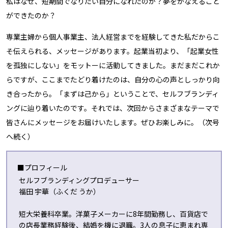
私はなぜ、短期間でなりたい自分になれたのか？夢をかなえること
ができたのか？
専業主婦から個人事業主、法人経営までを経験してきた私だからこ
そ伝えられる、メッセージがあります。起業当初より、「起業女性
を孤独にしない」をモットーに活動してきました。まだまだこれか
らですが、ここまでたどり着けたのは、自分の心の声としっかり向
き合ったから。「まずは己から」ということで、セルフブランディ
ングに辿り着いたのです。それでは、次回からさまざまなテーマで
皆さんにメッセージをお届けいたします。ぜひお楽しみに。（次号
へ続く）
■プロフィール
セルフブランディングプロデューサー
福田 宇華（ふくだ うか）
短大栄養科卒業。洋菓子メーカーに8年間勤務し、百貨店で
の店長業務経験後、結婚を機に退職。3人の息子に恵まれ専