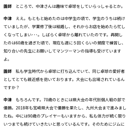
圖師
ところで、中津さんは趣味で卓球をしていらっしゃるとか。
中津
ええ。もともと始めたのは中学生の頃で、学生のうちは続け
ていましたが、学業修了後は結婚し、それからお店を始めたら忙し
くなってしまい･･･。しばらく卓球から離れていたのです。再開し
たのは60歳を過ぎた頃で、現在も週に５回くらいの頻度で練習し、
知り合いの先生にお願いしてマンツーマンの指導も受けています
よ。
圖師
私も学生時代から卓球に打ち込んでいて、同じ卓球の愛好者
としてとても親近感を抱いております。大会にも出場されているん
ですか？
中津
もちろんです。70歳のときには県大会の年代別個人戦の部で
優勝。2018年も宮崎県大会で優勝を果たし、九州大会まで進みまし
たね。中には90歳のプレイヤーもいますから、私も体力が続く限り
いつまでも続けていきたいと思っているんです。そのためにジムに