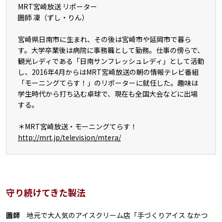
MRT宮崎放送 リポーター
圖師 凜（ずし・りん）
宮崎県日南市に生まれ、その後は宮崎市や延岡市で暮ら
す。大学卒業後は病院に事務職として勤務。仕事の傍らで、
観光レディである「日南サンフレッシュレディ」として活動
し、2016年4月からはMRT宮崎放送の朝の情報テレビ番組
「モーニングてらす！」のリポーターに就任した。趣味は
学生時代から打ち込む卓球で、現在も全国大会などに出場
する。
＊MRT宮崎放送・モーニングてらす！
http://mrt.jp/television/mtera/
守り続けてきた製法
圖師
地元で大人気のアイスクリーム店「手づくりアイス なかつ