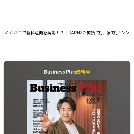
＜＜ ハエで食料危機を解消！？
｜
JARNZΩ 笑顔 7割、涙3割！＞＞
Business Plus
最新号