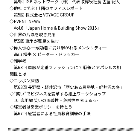
第9回 IGB ネットワーク（株） 代表取締役社長 古屋 紀人
◇他社に学ぶ！! 隣のオフィスレポート
第5回 株式会社 VOYAGE GROUP
◇EVENT NEWS
Vol.6「Japan Home & Building Show 2015」
◇世界の片隅を覗き見る
第5回 戦争が難民を生む
◇偉人伝心 ─成功者に受け継がれるメンタリティ─
高山 樗牛 × ピーター・ドラッカー
◇雑学考
第63回 軍服が定番ファッションに？ 戦争とアパレルの相
関性とは
◇ニッポン探訪
第63回 長野県・軽井沢市「歴史ある景勝地・軽井沢の冬」
◇“笑い”でビジネスを変革する紙上ワークショップ
10. 応用編 笑いの両義性・危険性を考える-2-
◇経営者は営業ポリシーを持とう
第67回 経営者による社員教育訓練の手法