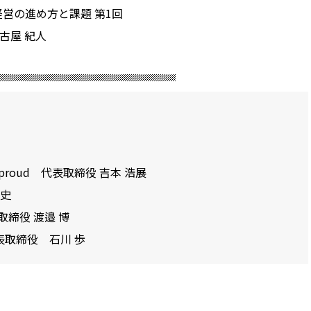
営の進め方と課題 第1回
古屋 紀人
ム8proud 代表取締役 吉本 浩展
徳史
締役 渡邉 博
表取締役 石川 歩