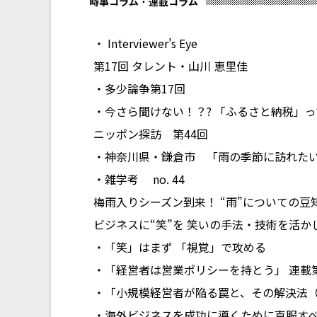
・ Interviewer’s Eye
第17回 タレント・山川 恵里佳
・多少論争第17回
・今さら聞けない！？? 「ふるさと納税」
ニッポン探訪 第44回
・神奈川県・鎌倉市 「雨の季節に訪れた
・雑学考 no. 44
梅雨入りシーズン到来！ “雨”についての豆
ビジネスに“笑”を 笑いの手法・技術を活
・「笑」はまず 「視覚」で攻める
・「経営者は営業ポリシーを持とう」 連載第
・「小規模経営者が陥る罠と、その解決法（
・海外ビジネスを成功に導くために克服すべ