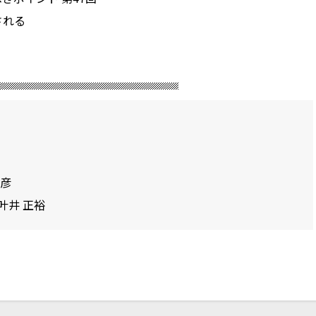
される
和彦
叶井 正裕