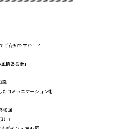
ってご存知ですか！？
い風情ある街」
知識
かしたコミュニケーション術
48回
3）」
きポイント 第47回