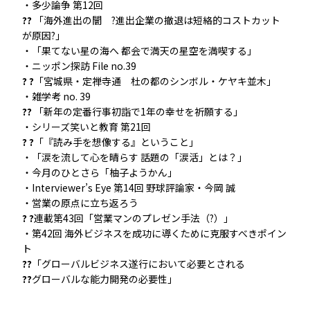
・多少論争 第12回
??
「海外進出の闇 ?進出企業の撤退は短絡的コストカット
が原因?」
・「果てない星の海へ 都会で満天の星空を満喫する」
・ニッポン探訪 File no.39
? ?
「宮城県・定禅寺通 杜の都のシンボル・ケヤキ並木」
・雑学考 no. 39
??
「新年の定番行事初詣で1年の幸せを祈願する」
・シリーズ笑いと教育 第21回
? ?
「『読み手を想像する』ということ」
・「涙を流して心を晴らす 話題の「涙活」とは？」
・今月のひとさら「柚子ようかん」
・Interviewer’s Eye 第14回 野球評論家・今岡 誠
・営業の原点に立ち返ろう
? ?
連載第43回「営業マンのプレゼン手法（?）」
・第42回 海外ビジネスを成功に導くために克服すべきポイン
ト
??
「グローバルビジネス遂行において必要とされる
??
グローバルな能力開発の必要性」