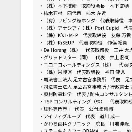
・（株）木下技研 取締役会長 木下 節男
・柿木石材 四代目 柿木 左近
・（有）リビング館ホンダ 代表取締役 本
・（株）アナシア /（ 株）Port Cupid
・（株）K’s I･M･P 代表取締役 友藤 万貴
・（株）RiSEUP 代表取締役 仲俣 裕貴
・De Horang（株） 代表取締役 三井 大
・グリッドスター（同） 代表 井上 勝司
・ニコニコホールディングス（株） 代表取
・（株）栄興運 代表取締役 福田 健児
・司法書士法人 足立古宮事務所 代表 足立
・司法書士法人 足立古宮事務所 / 行政書士
・奥村防蟲科学 代表 / 防虫コンサルタント
・TSP コンサルティング（株） 代表取締役
・理科専門塾 i 代表 公門城 崇博
・アイリィグループ 代表 道川 成一
・かわち歯科クリニック 院長 川地 崇紀
・ステーキ＆カフェ OBAMA オーナー 仙