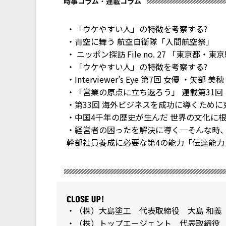
・「ウケやすい人」の特徴を考察する?
・青空に舞う 航空自衛隊「入間航空祭」
・ ニッポン探訪 File no. 27 「東京
・「ウケやすい人」の特徴を考察する?
・Interviewer’s Eye 第7回 女優 ・矢部 美穂
・「営業の原点に立ち返ろう」 連載第31回
・第33回 海外ビジネスを成功に導くため
・中国4千年の歴史が生んだ 世界の文化に
・経営者の困ったを解決に導く─そんな時、
幹部社員養成に必要な第4の能力「伝達能力
・（株）大島塗工 代表取締役 大島 和義
・（株）トップエージェント 代表取締役 