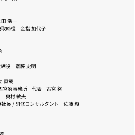
田 浩一
 代表取締役 金指 加代子
虎
締役 齋藤 史明
 直哉
 古宮努事務所 代表 古宮 努
 奥村 敏夫
社長 / 研修コンサルタント 佐藤 毅
達