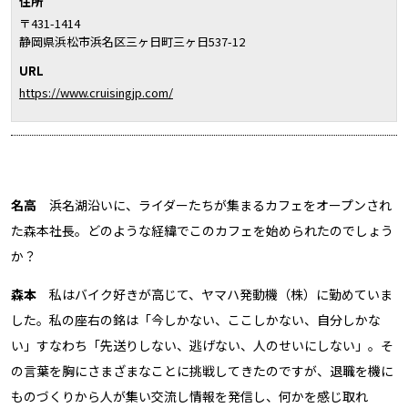
住所
〒431-1414
静岡県浜松市浜名区三ヶ日町三ヶ日537-12
URL
https://www.cruisingjp.com/
名高
浜名湖沿いに、ライダーたちが集まるカフェをオープンされ
た森本社長。どのような経緯でこのカフェを始められたのでしょう
か？
森本
私はバイク好きが高じて、ヤマハ発動機（株）に勤めていま
した。私の座右の銘は「今しかない、ここしかない、自分しかな
い」すなわち「先送りしない、逃げない、人のせいにしない」。そ
の言葉を胸にさまざまなことに挑戦してきたのですが、退職を機に
ものづくりから人が集い交流し情報を発信し、何かを感じ取れ