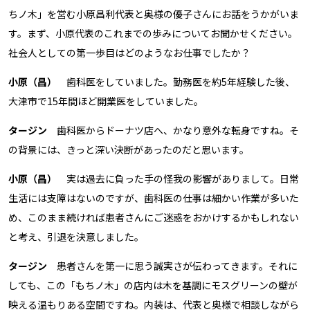
ちノ木」を営む小原昌利代表と奥様の優子さんにお話をうかがいま
す。まず、小原代表のこれまでの歩みについてお聞かせください。
社会人としての第一歩目はどのようなお仕事でしたか？
小原（昌）
歯科医をしていました。勤務医を約5年経験した後、
大津市で15年間ほど開業医をしていました。
タージン
歯科医からドーナツ店へ、かなり意外な転身ですね。そ
の背景には、きっと深い決断があったのだと思います。
小原（昌）
実は過去に負った手の怪我の影響がありまして。日常
生活には支障はないのですが、歯科医の仕事は細かい作業が多いた
め、このまま続ければ患者さんにご迷惑をおかけするかもしれない
と考え、引退を決意しました。
タージン
患者さんを第一に思う誠実さが伝わってきます。それに
しても、この「もちノ木」の店内は木を基調にモスグリーンの壁が
映える温もりある空間ですね。内装は、代表と奥様で相談しながら