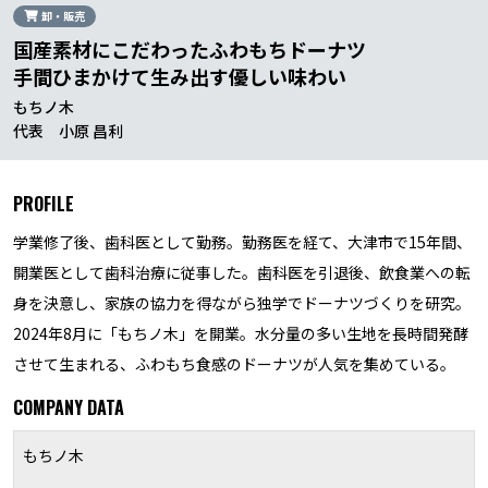
卸・販売
国産素材にこだわったふわもちドーナツ
手間ひまかけて生み出す優しい味わい
もちノ木
代表 小原 昌利
PROFILE
学業修了後、歯科医として勤務。勤務医を経て、大津市で15年間、
開業医として歯科治療に従事した。歯科医を引退後、飲食業への転
身を決意し、家族の協力を得ながら独学でドーナツづくりを研究。
2024年8月に「もちノ木」を開業。水分量の多い生地を長時間発酵
させて生まれる、ふわもち食感のドーナツが人気を集めている。
COMPANY DATA
もちノ木