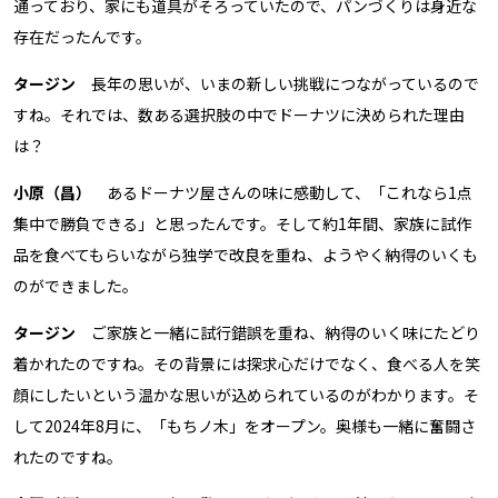
通っており、家にも道具がそろっていたので、パンづくりは身近な
存在だったんです。
タージン
長年の思いが、いまの新しい挑戦につながっているので
すね。それでは、数ある選択肢の中でドーナツに決められた理由
は？
小原（昌）
あるドーナツ屋さんの味に感動して、「これなら1点
集中で勝負できる」と思ったんです。そして約1年間、家族に試作
品を食べてもらいながら独学で改良を重ね、ようやく納得のいくも
のができました。
タージン
ご家族と一緒に試行錯誤を重ね、納得のいく味にたどり
着かれたのですね。その背景には探求心だけでなく、食べる人を笑
顔にしたいという温かな思いが込められているのがわかります。そ
して2024年8月に、「もちノ木」をオープン。奥様も一緒に奮闘さ
れたのですね。