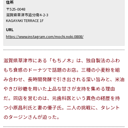
住所
〒525-0048
滋賀県草津市追分南4-2-3
KAGAYAKI TERRACE 1F
URL
https://www.instagram.com/mochi.noki.0808/
滋賀県草津市にある「もちノ木」は、独自製法のふわ
もち食感のドーナツで話題のお店。三種の小麦粉を組
み合わせ、長時間発酵で引き出される深い旨みと、米油
やきび砂糖を用いた上品な甘さが支持を集める理由
だ。同店を営むのは、元歯科医という異色の経歴を持
つ小原昌利氏と妻の優子氏。二人の挑戦に、タレント
のタージンさんが迫った。