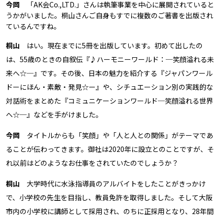
今岡
「AK会Co.,LTD.」さんは執筆事業を中心に展開されていると
うかがいました。桐山さんご自身もすでに複数のご著書を出版され
ているんですね。
桐山
はい。現在までに5冊を出版しています。初めて出したの
は、55歳のときの自叙伝『♪ハーモニーワールド：─笑顔溢れる未
来へ☆─』です。その後、日本の魅力を紹介する『ジャパンワール
ドーにほん・素敵・発見☆ー』や、シチュエーション別の実践的な
対話術をまとめた『コミュニケーションワールド─笑顔溢れる世界
へ☆─』などを手がけました。
今岡
タイトルからも「笑顔」や「人と人との関係」がテーマであ
ることが伝わってきます。御社は2020年に設立とのことですが、そ
れ以前はどのようなお仕事をされていたのでしょうか？
桐山
大学時代に水泳指導員のアルバイトをしたことがきっかけ
で、小学校の先生を目指し、教員免許を取得しました。そして大阪
市内の小学校に講師として採用され、のちに正採用となり、28年間