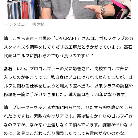
インタビュアー 嶋 大輔
嶋
こちら東京・目黒の「CPi CRAFT」さんは、ゴルフクラブのカ
スタマイズや調整をしてくださる工房だとうかがっています。髙石
代表はゴルフに携わられてもう長いのですか？
髙石
はい。プロゴルファーの父に影響され、高校でゴルフ部に
入ったのが始まりです。私自身はプロにはなれませんでしたが、ゴ
ルフに関わる仕事をしようと職人の道へ進み、以来クラブの調整や
修理を一筋に手がけてきました。職人歴はもう23年になります。
嶋
プレーヤーを支える立場に回られて、ひたすら腕を磨いてこら
れたのですね。素敵なキャリアです。実は私もかなりのゴルフ好き
なのですが、なかなか上達しなくて悩んでいます。腕前が伴わない
のに、道具にこだわったり調整したりしても意味がないのかな、