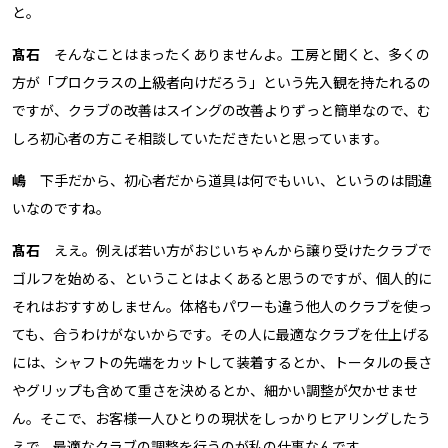
と。
髙石
そんなことはまったくありませんよ。工房と聞くと、多くの
方が「プロクラスの上級者向けだろう」という先入観を持たれるの
ですが、クラブの改善はスイングの改善よりずっと簡単なので、む
しろ初心者の方こそ相談していただきたいと思っています。
嶋
下手だから、初心者だから道具は何でもいい、というのは間違
いなのですね。
髙石
ええ。例えば若い方がおじいちゃんから譲り受けたクラブで
ゴルフを始める、ということはよくあると思うのですが、個人的に
それはおすすめしません。体格もパワーも違う他人のクラブを使っ
ても、合うわけがないからです。その人に最適なクラブを仕上げる
には、シャフトの先端をカットして装着するとか、トータルの長さ
やグリップも含めて重さを決めるとか、細かい調整が欠かせませ
ん。そこで、お客様一人ひとりの現状をしっかりヒアリングしたう
えで、最適なクラブの調整を行うのが私の仕事なんです。