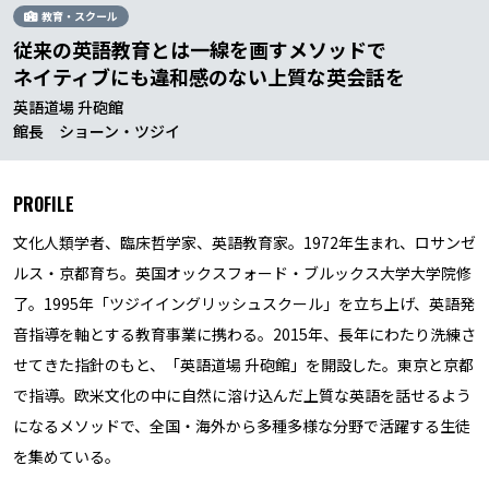
教育・スクール
従来の英語教育とは一線を画すメソッドで
ネイティブにも違和感のない上質な英会話を
英語道場 升砲館
館長 ショーン・ツジイ
PROFILE
文化人類学者、臨床哲学家、英語教育家。1972年生まれ、ロサンゼ
ルス・京都育ち。英国オックスフォード・ブルックス大学大学院修
了。1995年「ツジイイングリッシュスクール」を立ち上げ、英語発
音指導を軸とする教育事業に携わる。2015年、長年にわたり洗練さ
せてきた指針のもと、「英語道場 升砲館」を開設した。東京と京都
で指導。欧米文化の中に自然に溶け込んだ上質な英語を話せるよう
になるメソッドで、全国・海外から多種多様な分野で活躍する生徒
を集めている。