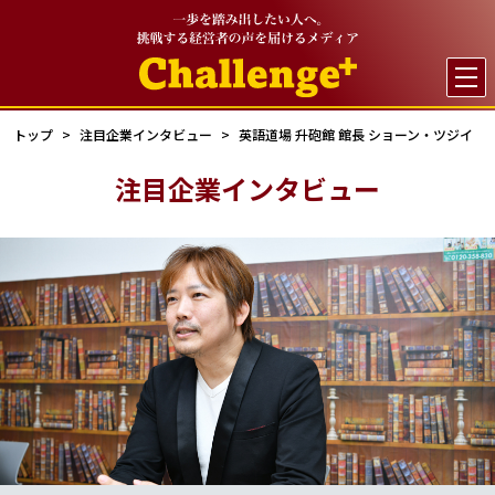

トップ
注目企業インタビュー
英語道場 升砲館 館長 ショーン・ツジイ
注目企業インタビュー