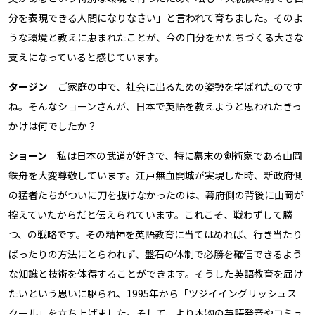
分を表現できる人間になりなさい」と言われて育ちました。そのよ
うな環境と教えに恵まれたことが、今の自分をかたちづくる大きな
支えになっていると感じています。
タージン
ご家庭の中で、社会に出るための姿勢を学ばれたのです
ね。そんなショーンさんが、日本で英語を教えようと思われたきっ
かけは何でしたか？
ショーン
私は日本の武道が好きで、特に幕末の剣術家である山岡
鉄舟を大変尊敬しています。江戸無血開城が実現した時、新政府側
の猛者たちがついに刀を抜けなかったのは、幕府側の背後に山岡が
控えていたからだと伝えられています。これこそ、戦わずして勝
つ、の戦略です。その精神を英語教育に当てはめれば、行き当たり
ばったりの方法にとらわれず、盤石の体制で必勝を確信できるよう
な知識と技術を体得することができます。そうした英語教育を届け
たいという思いに駆られ、1995年から「ツジイイングリッシュス
クール」を立ち上げました。そして、より本物の英語発音やコミュ