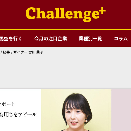
馬空を行く
今月の注目企業
業種別一覧
コラム
役 / 秘書デザイナー 宮川 典子