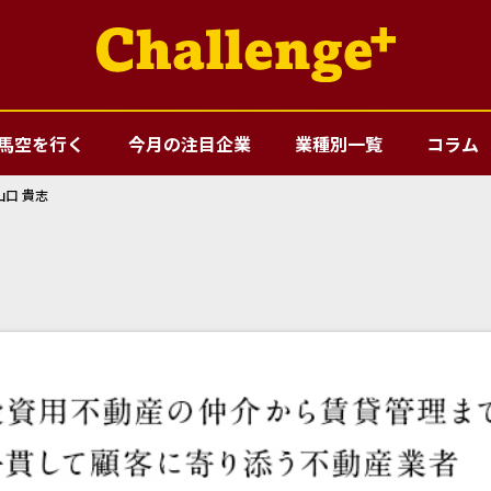
馬空を行く
今月の注目企業
業種別一覧
コラム
山口 貴志