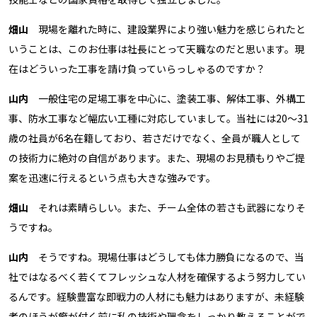
畑山
現場を離れた時に、建設業界により強い魅力を感じられたと
いうことは、このお仕事は社長にとって天職なのだと思います。現
在はどういった工事を請け負っていらっしゃるのですか？
山内
一般住宅の足場工事を中心に、塗装工事、解体工事、外構工
事、防水工事など幅広い工種に対応していまして。当社には20～31
歳の社員が6名在籍しており、若さだけでなく、全員が職人として
の技術力に絶対の自信があります。また、現場のお見積もりやご提
案を迅速に行えるという点も大きな強みです。
畑山
それは素晴らしい。また、チーム全体の若さも武器になりそ
うですね。
山内
そうですね。現場仕事はどうしても体力勝負になるので、当
社ではなるべく若くてフレッシュな人材を確保するよう努力してい
るんです。経験豊富な即戦力の人材にも魅力はありますが、未経験
者のほうが癖が付く前に私の技術や理念をしっかり教えることがで