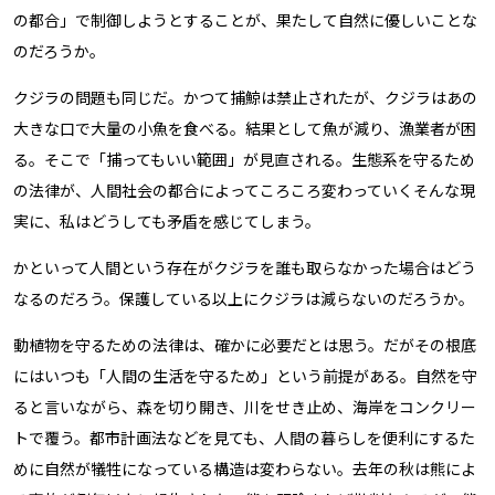
の都合」で制御しようとすることが、果たして自然に優しいことな
のだろうか。
クジラの問題も同じだ。かつて捕鯨は禁止されたが、クジラはあの
大きな口で大量の小魚を食べる。結果として魚が減り、漁業者が困
る。そこで「捕ってもいい範囲」が見直される。生態系を守るため
の法律が、人間社会の都合によってころころ変わっていく――そんな現
実に、私はどうしても矛盾を感じてしまう。
かといって人間という存在がクジラを誰も取らなかった場合はどう
なるのだろう。保護している以上にクジラは減らないのだろうか。
動植物を守るための法律は、確かに必要だとは思う。だがその根底
にはいつも「人間の生活を守るため」という前提がある。自然を守
ると言いながら、森を切り開き、川をせき止め、海岸をコンクリー
トで覆う。都市計画法などを見ても、人間の暮らしを便利にするた
めに自然が犠牲になっている構造は変わらない。去年の秋は熊によ