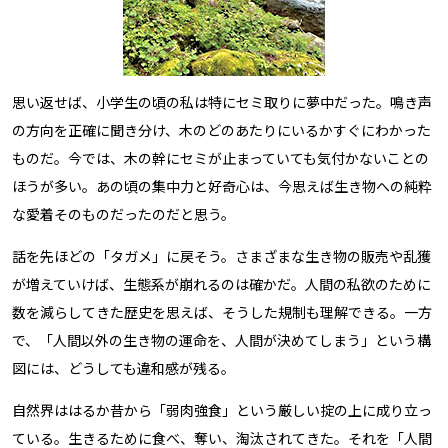
思い返せば、小学生の頃の私は特にセミ取りに夢中だった。鳴き声
の方向を正確に聞き分け、木のどのあたりにいるかすぐにわかった
ものだ。今では、木の幹にセミが止まっていても気付かないことの
ほうが多い。あの頃の集中力と好奇心は、今思えば生き物への純粋
な愛着そのものだったのだと思う。
話を先ほどの「タガメ」に戻そう。さまざまな生き物の販売や乱獲
が増えていけば、生態系が崩れるのは確かだ。人間の私欲のために
数を減らしてきた歴史を思えば、そうした規制も理解できる。一方
で、「人間以外の生き物の運命を、人間が決めてしまう」という構
図には、どうしても違和感が残る。
自然界ははるか昔から「弱肉強食」という厳しい掟の上に成り立っ
ている。生きるために食べ、奪い、淘汰されてきた。それを「人間