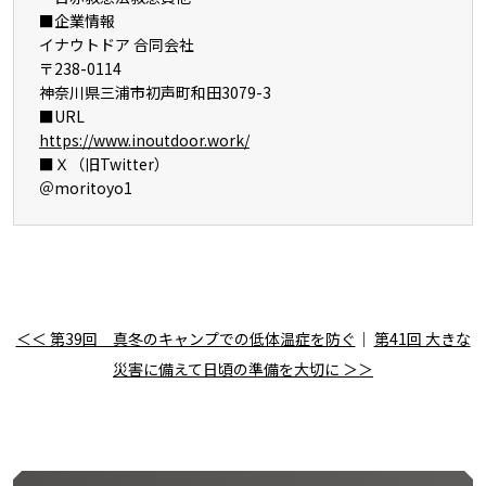
■企業情報
イナウトドア 合同会社
〒238-0114
神奈川県三浦市初声町和田3079-3
■URL
https://www.inoutdoor.work/
■Ｘ（旧Twitter）
＠moritoyo1
＜＜ 第39回 真冬のキャンプでの低体温症を防ぐ
｜
第41回 大きな
災害に備えて日頃の準備を大切に ＞＞