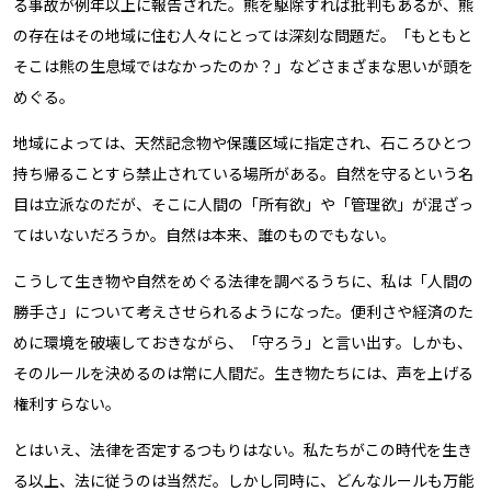
る事故が例年以上に報告された。熊を駆除すれば批判もあるが、熊
の存在はその地域に住む人々にとっては深刻な問題だ。「もともと
そこは熊の生息域ではなかったのか？」などさまざまな思いが頭を
めぐる。
地域によっては、天然記念物や保護区域に指定され、石ころひとつ
持ち帰ることすら禁止されている場所がある。自然を守るという名
目は立派なのだが、そこに人間の「所有欲」や「管理欲」が混ざっ
てはいないだろうか。自然は本来、誰のものでもない。
こうして生き物や自然をめぐる法律を調べるうちに、私は「人間の
勝手さ」について考えさせられるようになった。便利さや経済のた
めに環境を破壊しておきながら、「守ろう」と言い出す。しかも、
そのルールを決めるのは常に人間だ。生き物たちには、声を上げる
権利すらない。
とはいえ、法律を否定するつもりはない。私たちがこの時代を生き
る以上、法に従うのは当然だ。しかし同時に、どんなルールも万能