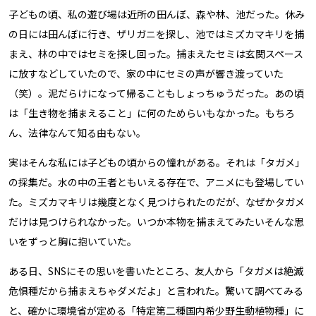
子どもの頃、私の遊び場は近所の田んぼ、森や林、池だった。休み
の日には田んぼに行き、ザリガニを探し、池ではミズカマキリを捕
まえ、林の中ではセミを探し回った。捕まえたセミは玄関スペース
に放すなどしていたので、家の中にセミの声が響き渡っていた
（笑）。泥だらけになって帰ることもしょっちゅうだった。あの頃
は「生き物を捕まえること」に何のためらいもなかった。もちろ
ん、法律なんて知る由もない。
実はそんな私には子どもの頃からの憧れがある。それは「タガメ」
の採集だ。水の中の王者ともいえる存在で、アニメにも登場してい
た。ミズカマキリは幾度となく見つけられたのだが、なぜかタガメ
だけは見つけられなかった。いつか本物を捕まえてみたい――そんな思
いをずっと胸に抱いていた。
ある日、SNSにその思いを書いたところ、友人から「タガメは絶滅
危惧種だから捕まえちゃダメだよ」と言われた。驚いて調べてみる
と、確かに環境省が定める「特定第二種国内希少野生動植物種」に