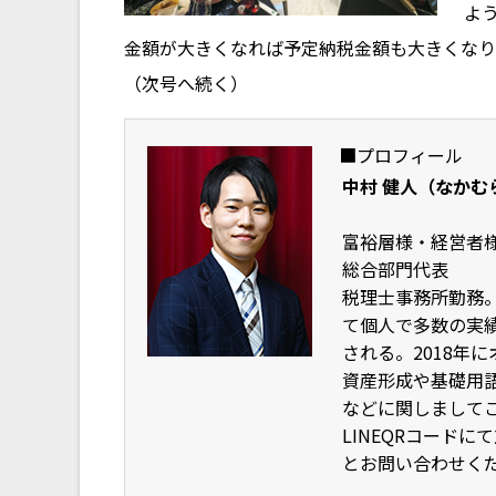
よ
金額が大きくなれば予定納税金額も大きくなり
（次号へ続く）
■プロフィール
中村 健人（なかむ
富裕層様・経営者様
総合部門代表
税理士事務所勤務
て個人で多数の実
される
。2018年
資産形成や基礎用
などに関しまして
LINEQRコード
とお問い合わせく