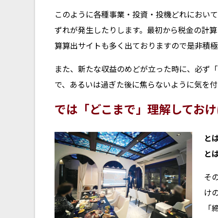
このように各種事業・投資・投機どれにおいて
ずれが発生したりします。最初から税金の計算
算算出サイトも多く出ておりますので是非積極
また、新たな収益のめどが立った時に、必ず「
で、あるいは過ぎた後に焦らないように気を付
では「どこまで」理解しておけ
と
と
そ
け
「