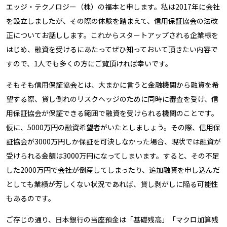
エッジ・テクノロジー（株）の福本と申します。私は2017年に会社
を設立しましたが、その際の体験を踏まえて、信用保証協会の法改
正についてお話しします。これからスタートアップされる企業様を
はじめ、融資を受けるにあたってぜひ知っておいて頂きたい内容で
すので、1人でも多くの方にご覧頂ければ幸いです。
そもそも信用保証協会とは、大まかに言うと金融機関から融資を希
望する際、貸し倒れのリスクヘッジのために同時に審査を受け、信
用保証協会が保証できる範囲で融資を受けられる機関のことです。
仮に、5000万円の融資希望者がいたとしましょう。その際、信用保
証協会が3000万円しか保証を可決しなかった場合、現状では融資が
受けられる金額は3000万円になってしまいます。すると、その不足
した2000万円で会社が倒産してしまったり、追加融資を申し込んだ
としても業績が芳しくない状況であれば、貸し剥がしに陥る可能性
もあるのです。
ご存じの通り、日本銀行の当座預金は「基礎残高」「マクロ加算残