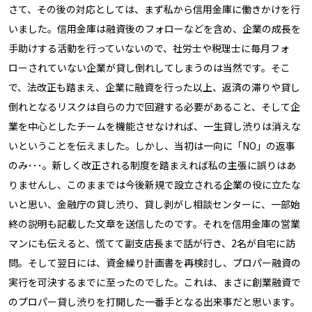
さて、その後の対応としては、まず私から信用金庫に働きかけを行
いました。信用金庫は融資後のフォローなどを含め、企業の成長を
手助けする活動を行っていないので、社労士や税理士に毎月フォ
ローされていない企業が貸し倒れしてしまうのは当然です。そこ
で、法改正も踏まえ、企業に融資を行った以上、返済の滞りや貸し
倒れとなるリスクは自らの力で回避する必要があること、そして企
業を中心としたチームを機能させなければ、一生貸し渋りは消えな
いということを伝えました。しかし、当初は一向に「NO」の返事
のみ･･･。新しく改正される制度を踏まえれば私の主張に誤りはあ
りませんし、このままでは今後新規で設立される企業の役に立たな
いと思い、金融庁の貸し渋り、貸し剥がし相談センターに、一部始
終の説明も記載した文章を送信したのです。それを信用金庫の営業
マンにも伝えると、慌てて副支店長まで話が行き、2名が自宅に訪
問。そして翌日には、資金繰り計画書を再検討し、プロパー融資の
実行を可決するまでに至ったのでした。これは、まさに創業融資で
のプロパー貸し渋りを打開した一番手となる出来事だと思います。