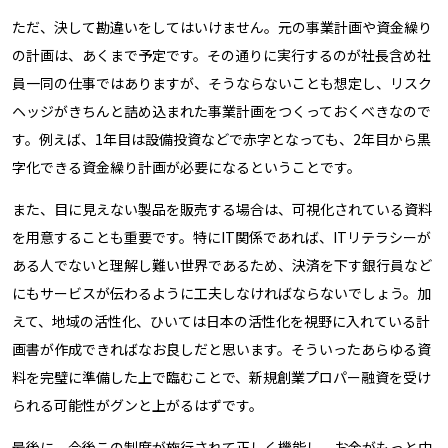
ただ、決して勘違いをしてはいけません。元の事業計画や資金繰り
の計画は、あくまで予定です。その通りに実行するのが社長含め社
員一同の仕事ではありますが、そうならないことも想定し、リスク
ヘッジがきちんと詰め込まれた事業計画をつくっておくべきなので
す。例えば、1年目は設備投資などで赤字となっても、2年目から黒
字化できる資金繰り計画が必要になるということです。
また、目に見えない製品を販売する場合は、可視化されている資料
を用意することも重要です。特にIT関係であれば、ITリテラシーが
ある人でないと理解し難い世界であるため、決済を下す銀行員など
にもサービスが伝わるように工夫しなければならないでしょう。加
えて、地域の活性化、ひいては日本の活性化を視野に入れている計
画書が作成できればなお良しだと思います。そういったあらゆる資
料を完璧に準備した上で臨むことで、新規創業プロパー融資を受け
られる可能性がグンと上がるはずです。
最後に、今後この制度が施行されて正しく機能し、お金がもっと中