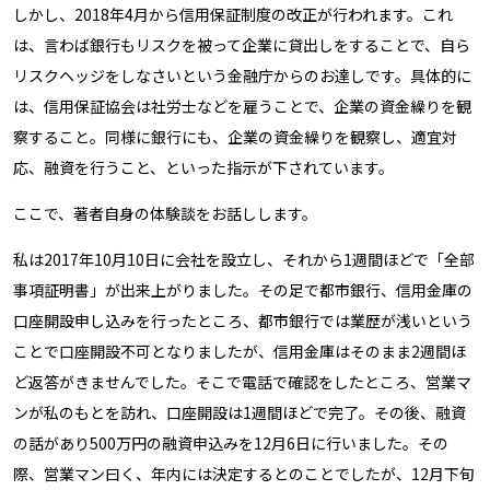
しかし、2018年4月から信用保証制度の改正が行われます。これ
は、言わば銀行もリスクを被って企業に貸出しをすることで、自ら
リスクヘッジをしなさいという金融庁からのお達しです。具体的に
は、信用保証協会は社労士などを雇うことで、企業の資金繰りを観
察すること。同様に銀行にも、企業の資金繰りを観察し、適宜対
応、融資を行うこと、といった指示が下されています。
ここで、著者自身の体験談をお話しします。
私は2017年10月10日に会社を設立し、それから1週間ほどで「全部
事項証明書」が出来上がりました。その足で都市銀行、信用金庫の
口座開設申し込みを行ったところ、都市銀行では業歴が浅いという
ことで口座開設不可となりましたが、信用金庫はそのまま2週間ほ
ど返答がきませんでした。そこで電話で確認をしたところ、営業マ
ンが私のもとを訪れ、口座開設は1週間ほどで完了。その後、融資
の話があり500万円の融資申込みを12月6日に行いました。その
際、営業マン曰く、年内には決定するとのことでしたが、12月下旬