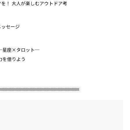
を！ 大人が楽しむアウトドア考
メッセージ
─星座×タロット─
力を借りよう